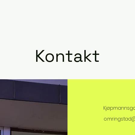
Kontakt
Kjøpmannsga
o.m.ringstad