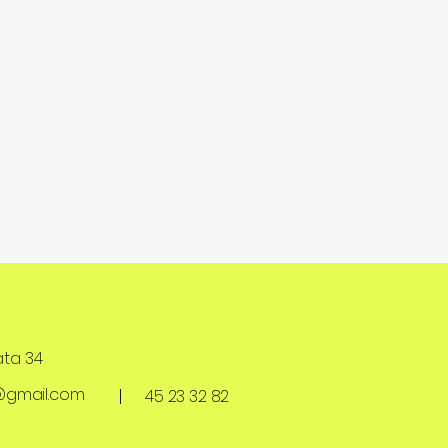
ta 34
@gmail.com
45 23 32 82