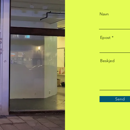
Navn
Epost
Beskjed
Send